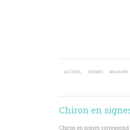
Aller
au
contenu
principal
ACCUEIL
SIGNES
MAISONS
Chiron en signe
Chiron en signes correspond à 