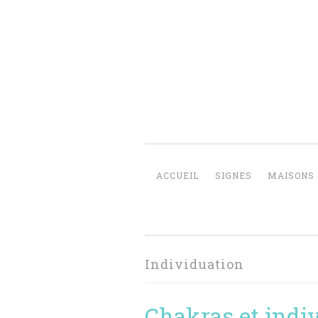
Aller
au
contenu
principal
ACCUEIL
SIGNES
MAISONS
Individuation
Chakras et indi