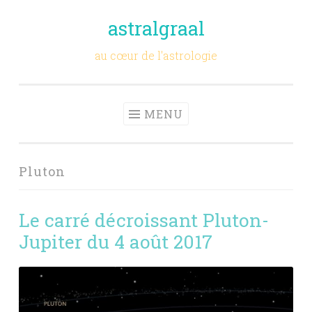
astralgraal
Aller
au
au cœur de l'astrologie
contenu
principal
MENU
Pluton
Le carré décroissant Pluton-
Jupiter du 4 août 2017